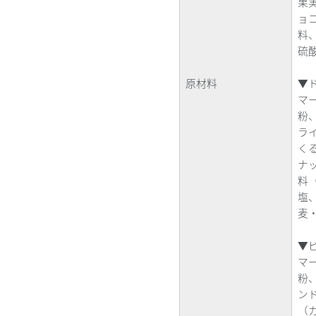
果
ョ
料
硫
原材料
▼
マ
粉
ラ
く
ナ
料
塩
麦
▼
マ
粉
ン
（