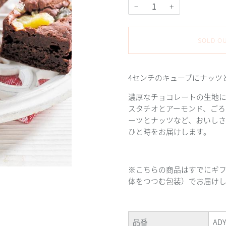
−
+
SOLD O
4センチのキューブにナッツ
濃厚なチョコレートの生地
スタチオとアーモンド、ご
ーツとナッツなど、おいし
ひと時をお届けします。
※こちらの商品はすでにギ
体をつつむ包装）でお届け
品番
ADY