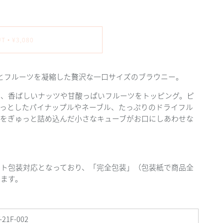
UT
¥3,080
•
とフルーツを凝縮した贅沢な一口サイズのブラウニー。
に、香ばしいナッツや甘酸っぱいフルーツをトッピング。ピ
ろっとしたパイナップルやネーブル、たっぷりのドライフル
さをぎゅっと詰め込んだ小さなキューブがお口にしあわせな
フト包装対応となっており、「完全包装」（包装紙で商品全
します。
-21F-002