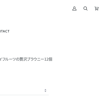
マ
検
CART
(0)
イ
索
ペ
ー
NTACT
ジ
イフルーツの贅沢ブラウニー12個