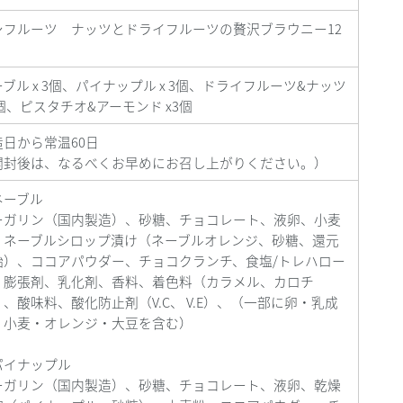
シフルーツ ナッツとドライフルーツの贅沢ブラウニー12
ーブル
x 3
個、パイナップル
x 3
個、ドライフルーツ
&
ナッツ
個、ピスタチオ
&
アーモンド
x3
個
造日から常温
60
日
開封後は、なるべくお早めにお召し上がりください。）
ネーブル
ーガリン（国内製造）、砂糖、チョコレート、液卵、小麦
、ネーブルシロップ漬け（ネーブルオレンジ、砂糖、還元
飴）、ココアパウダー、チョコクランチ、食塩
/
トレハロー
、膨張剤、乳化剤、香料、着色料（カラメル、カロチ
）、酸味料、酸化防止剤（
V.C
、
V.E）
、（一部に卵・乳成
・小麦・オレンジ・大豆を含む）
パイナップル
ーガリン（国内製造）、砂糖、チョコレート、液卵、乾燥