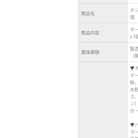
ホ
商品名
個
ネ
商品内容
x 3
製
賞味期限
（
▼
マ
粉
水
ス
ン
分
▼
マ