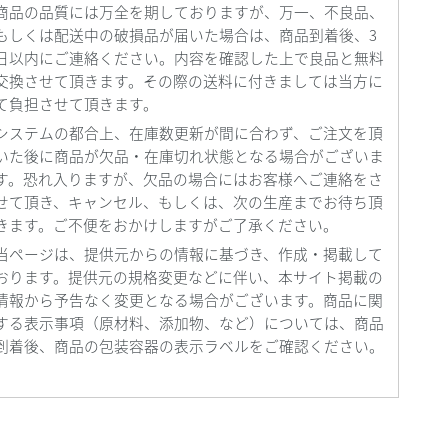
商品の品質には万全を期しておりますが、万一、不良品、
もしくは配送中の破損品が届いた場合は、商品到着後、
3
日以内にご連絡ください。内容を確認した上で良品と無料
交換させて頂きます。その際の送料に付きましては当方に
て負担させて頂きます。
システムの都合上、在庫数更新が間に合わず、ご注文を頂
いた後に商品が欠品・在庫切れ状態となる場合がございま
す。恐れ入りますが、欠品の場合にはお客様へご連絡をさ
せて頂き、キャンセル、もしくは、次の生産までお待ち頂
きます。ご不便をおかけしますがご了承ください。
当ページは、提供元からの情報に基づき、作成・掲載して
おります。提供元の規格変更などに伴い、本サイト掲載の
情報から予告なく変更となる場合がございます。商品に関
する表示事項（原材料、添加物、など）については、商品
到着後、商品の包装容器の表示ラベルをご確認ください。