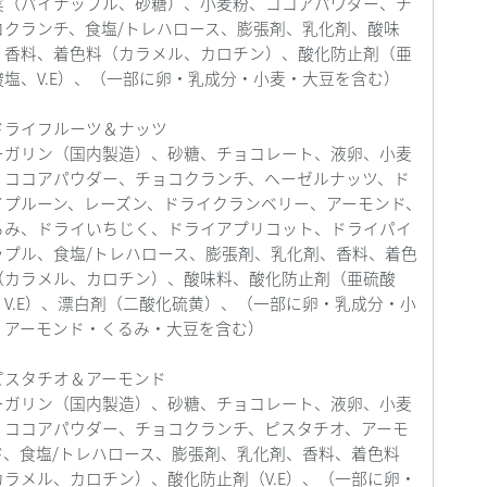
実（パイナップル、砂糖）、小麦粉、ココアパウダー、チ
コクランチ、食塩
/
トレハロース、膨張剤、乳化剤、酸味
、香料、着色料（カラメル、カロチン）、酸化防止剤（亜
酸塩、
V.E）
、（一部に卵・乳成分・小麦・大豆を含む）
ドライフルーツ＆ナッツ
ーガリン（国内製造）、砂糖、チョコレート、液卵、小麦
、ココアパウダー、チョコクランチ、ヘーゼルナッツ、ド
イプルーン、レーズン、ドライクランベリー、アーモンド、
るみ、ドライいちじく、ドライアプリコット、ドライパイ
ップル、食塩
/
トレハロース、膨張剤、乳化剤、香料、着色
（カラメル、カロチン）、酸味料、酸化防止剤（亜硫酸
、
V.E）
、漂白剤（二酸化硫黄）、（一部に卵・乳成分・小
・アーモンド・くるみ・大豆を含む）
ピスタチオ＆アーモンド
ーガリン（国内製造）、砂糖、チョコレート、液卵、小麦
、ココアパウダー、チョコクランチ、ピスタチオ、アーモ
ド、食塩
/
トレハロース、膨張剤、乳化剤、香料、着色料
カラメル、カロチン）、酸化防止剤（
V.E）
、（一部に卵・