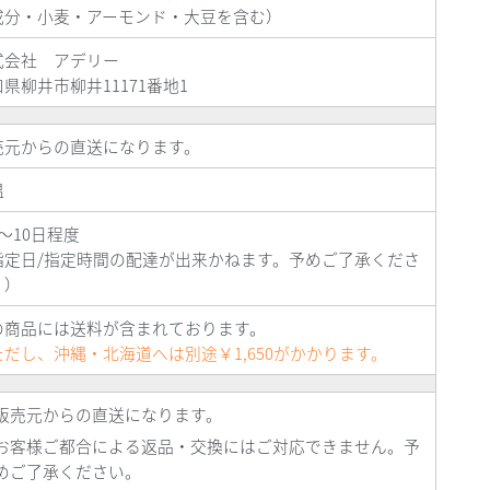
成分・小麦・アーモンド・大豆を含む）
式会社 アデリー
口県柳井市柳井
11171
番地
1
売元からの直送になります。
温
～
10
日程度
指定日
/
指定時間の配達が出来かねます。予めご了承くださ
。）
の商品には送料が含まれております。
ただし、沖縄・北海道へは別途￥1,650がかかります。
販売元からの直送になります。
お客様ご都合による返品・交換にはご対応できません。予
めご了承ください。