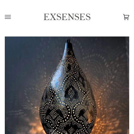
CA
(0
›
MIDDLE-EAST / AFRICA
›
【エジプト製】アラビックラン
プシェード XL （アウトレット品）送料無料